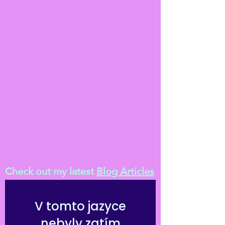
Check out my latest
Blog Articles
V tomto jazyce
nebyly zatím