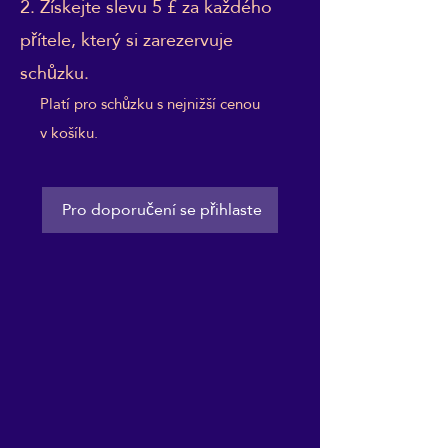
Získejte slevu 5 £ za každého
přítele, který si zarezervuje
schůzku.
Platí pro schůzku s nejnižší cenou
v košíku.
Pro doporučení se přihlaste