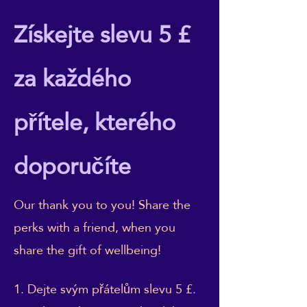
Získejte slevu 5 £
za každého
přítele, kterého
doporučíte
Our thank you to you! Share the
perks with a friend, when you
share the gift of wellbeing!
Dejte svým přátelům slevu 5 £.