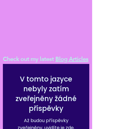
Check out my latest
Blog Articles
V tomto jazyce
nebyly zatím
zveřejněny žádné
příspěvky
Až budou příspěvky
zveřejněny, uvidíte je zde.