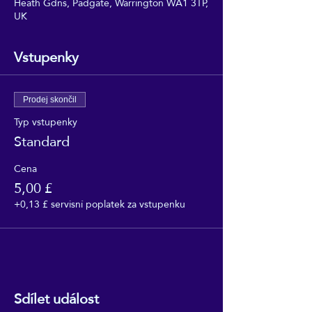
Heath Gdns, Padgate, Warrington WA1 3TP,
UK
Vstupenky
Prodej skončil
Typ vstupenky
Standard
Cena
5,00 £
+0,13 £ servisní poplatek za vstupenku
Sdílet událost