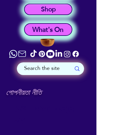
Shop
What's On
গোপনীয়তা নীতি
ডেটা
আমরা সংগ্রহ
করি
আমরা এই ওয়েবসাইট দ্বারা স্বয়ংক্রিয়ভাবে