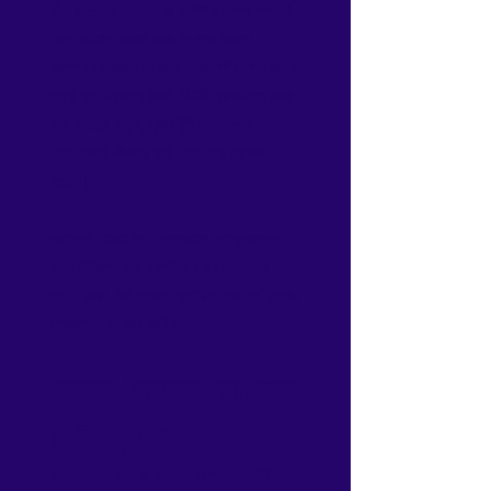
Reikiema.com-
এ আপনার সেশন সম্পর্কে
তথ্য পরিমাপ করতে এবং সংগ্রহ করতে
বিশ্লেষণ সরঞ্জাম ব্যবহার করতে পারি, যার মধ্যে
পৃষ্ঠার প্রতিক্রিয়ার সময়, নির্দিষ্ট পৃষ্ঠাগুলিতে ব্যয়
করা সময়ের দৈর্ঘ্য, পৃষ্ঠার ইন্টারঅ্যাকশন তথ্য
এবং আপনি কীভাবে পৃষ্ঠা থেকে দূরে ব্রাউজ
করেন।
এছাড়াও আমরা ব্যক্তিগতভাবে শনাক্তযোগ্য
তথ্য (ইমেল, নাম, যোগাযোগ সহ), মন্তব্য,
প্রতিক্রিয়া, পর্যালোচনা, সুপারিশ এবং ব্যক্তিগত
প্রোফাইল সংগ্রহ করি।
আমরা কিভাবে আপনার
ডেটা ব্যবহার করি
আমরা না, আমরা কখনও আপনার ডেটা