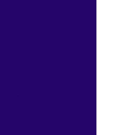
গোপনীয়তা নীতি
আপডেট
আমরা যে কোনো সময় এই গোপনীয়তা নীতি
পরিবর্তন করার অধিকার সংরক্ষণ করি, তাই
অনুগ্রহ করে এটি ঘন ঘন পর্যালোচনা করুন।
পরিবর্তন এবং স্পষ্টীকরণ ওয়েবসাইটে তাদের
পোস্ট করার সাথে সাথেই কার্যকর হবে। যদি
আমরা এই নীতিতে বস্তুগত পরিবর্তন করি, তাহলে
আমরা আপনাকে এখানে অবহিত করব যে এটি
আপডেট করা হয়েছে, যাতে আপনি জানেন যে
আমরা কোন তথ্য সংগ্রহ করি, আমরা কীভাবে
এটি ব্যবহার করি এবং কোন পরিস্থিতিতে, যদি
থাকে, আমরা ব্যবহার করি এবং/অথবা প্রকাশ
করি এটা
প্রশ্ন এবং বিষয়