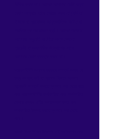
বিক্রি করব না। আমরা আপনার ডেটা অন্য
কোন সংস্থার সাথে শেয়ার করব না (যদি না
ইউকে বা প্রযোজ্য আন্তর্জাতিক আইন বা
প্রবিধানের প্রয়োজন হয়)। আমরা প্রথমে
আপনার অনুমতি না নিয়ে অন্য কোনো
প্রচেষ্টা বা ব্যবসায়িক উদ্যোগের সাথে
আপনার ডেটা ব্যবহার করব না।
ওয়েবসাইটটি আপনার ব্যবহার সম্পর্কে আমরা যে
তথ্য সংগ্রহ করি তা গ্রাহক হিসাবে আপনার
পছন্দগুলি সম্পর্কে জানতে ব্যবহার করা যেতে পারে
এবং ওয়েবসাইটটির কার্যকারিতা এবং কার্যকারিতা
বোঝার জন্যও এটির অ্যাক্সেসযোগ্যতা এবং
কার্যকারিতা উন্নত করতে ব্যবহার করা যেতে
পারে।
আমরা নিম্নলিখিত উদ্দেশ্যে এই ব্যক্তিগত এবং