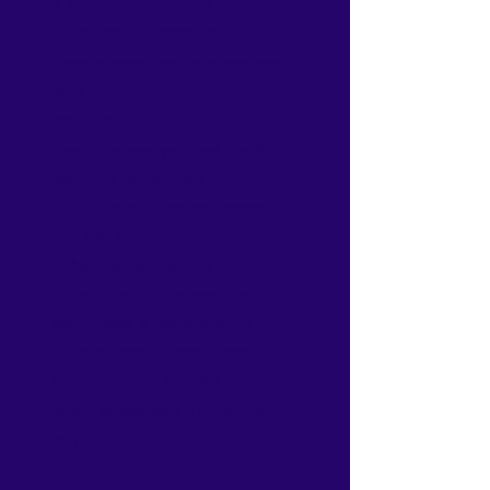
অ-ব্যক্তিগত ডেটা সংগ্রহ করি:
পরিষেবা প্রদান এবং চালানোর জন্য;
আমাদের ব্যবহারকারীদের এবং দর্শকদের চলমান
গ্রাহক সহায়তা এবং প্রযুক্তিগত সহায়তা
প্রদান করতে;
সাধারণ বা ব্যক্তিগতকৃত পরিষেবা-সম্পর্কিত
বিজ্ঞপ্তি এবং প্রচারমূলক বার্তা সহ আমাদের
দর্শক এবং ব্যবহারকারীদের সাথে যোগাযোগ
করতে সক্ষম হতে;
সমষ্টিগত পরিসংখ্যান ডেটা, এবং অন্যান্য
সমষ্টিগত/অনুমানিত অ-ব্যক্তিগত তথ্য তৈরি
করতে, যা আমরা বা আমাদের ব্যবসায়িক
অংশীদাররা আমাদের পরিষেবাগুলি প্রদান এবং
উন্নত করতে ব্যবহার করতে পারি;
যেকোনো প্রযোজ্য আইন ও প্রবিধান মেনে
চলা। ​