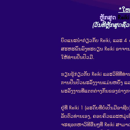
*ໃຫ
ຫຼັກສູດ
Reiki
(ວັນທີຫຼັກສູດຊົ່ວ
ບົດແນະນໍາກ່ຽວກັບ Reiki, ແລະ 4
ສະຫະພັນລົງທະບຽນ Reiki ອາຈານ
ໃຫ້ທ່ານປິ່ນປົວມື.
ຮຽນຮູ້ກ່ຽວກັບ Reiki ແລະວິທີທີ່ທ່
ການປິ່ນປົວພະລັງງານແມ່ນຫຍັງ ແ
ພະລັງງານທີ່ແຕກຕ່າງກັນຂອງຮ່າງກ
ຢູ່ທີ່ Reiki 1 (ລະດັບທີ່ບໍ່ເປັນມືອາ
ລັບຕົວທ່ານເອງ, ຄອບຄົວແລະຫມູ່ເພື
ຈະຊອກຫາວິທີອື່ນໆທີ່ Reiki ສາມາດ