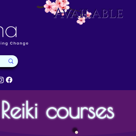
Available
Reiki courses