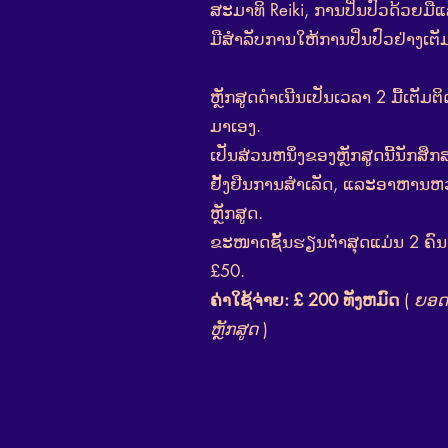
ສະມາທິ Reiki, ການປິ່ນປົວດ້ວຍມື
ມືສໍາລັບການໃຫ້ການປິ່ນປົວຢ່າງເຕັມ
ຫຼັກສູດດຳເນີນເປັນເວລາ 2 ມື້ເຕັມຕ
ມາເອງ.
ເປັນສ່ວນຫນຶ່ງຂອງຫຼັກສູດນີ້ນັກສຶກ
ຢັ້ງຢືນການສໍາເລັດ, ແລະອາຫານຫວ່
ຫຼັກສູດ.
ຂະໜາດຊັ້ນຮຽນຕໍ່າສຸດແມ່ນ 2 ຄົນ
£50.
ຄ່າໃຊ້ຈ່າຍ: £ 200 ທັງຫມົດ
(
ຍອດເ
ຫຼັກສູດ
)