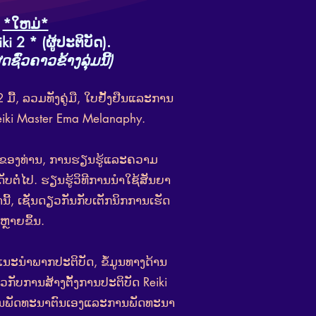
*ໃຫມ່*
iki 2
* (ຜູ້ປະຕິບັດ).
ູດຊົ່ວຄາວຂ້າງລຸ່ມນີ້)
 ມື້, ລວມທັງຄູ່ມື, ໃບຢັ້ງຢືນແລະການ
eiki Master Ema Melanaphy.
ນຂອງທ່ານ, ການຮຽນຮູ້ແລະຄວາມ
ໍ່ໄປ. ຮຽນ​ຮູ້​ວິ​ທີ​ການ​ນໍາ​ໃຊ້​ສັນ​ຍາ​
ວ່າ​ນີ້​, ເຊັ່ນ​ດຽວ​ກັນ​ກັບ​ເຕັກ​ນິກ​ການ​ເຮັດ​
ຫຼາຍ​ຂຶ້ນ​.
ນະນໍາພາກປະຕິບັດ, ຂໍ້ມູນທາງດ້ານ
ກັບການສ້າງຕັ້ງການປະຕິບັດ Reiki
ການພັດທະນາຕົນເອງແລະການພັດທະນາ