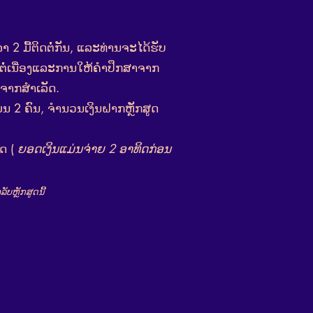
າ 2 ມື້ຕິດຕໍ່ກັນ, ແລະທ່ານຈະໄດ້ຮັບ
່ເນື່ອງແລະການໃຫ້ຄໍາປຶກສາຈາກ
ງຈາກສໍາເລັດ.
ນ 2 ຄົນ, ຈຳນວນເງິນຝາກຫຼັກສູດ
ດ (
ຍອດເງິນແມ່ນຈ່າຍ 2 ອາທິດກ່ອນ
ລັບຫຼັກສູດນີ້