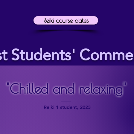
Reiki course dates
st Students' Comme
"Chilled and relaxing"
Reiki 1 student, 2023