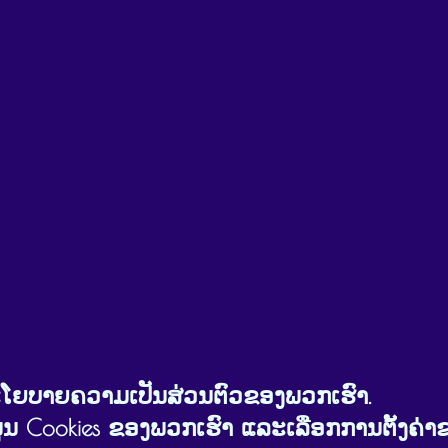
ງນະໂຍບາຍຄວາມເປັນສ່ວນຕົວຂອງພວກເຮົາ.
ຂໍ້ມູນ Cookies ຂອງພວກເຮົາ ແລະເລືອກການຕັ້ງຄ່າ