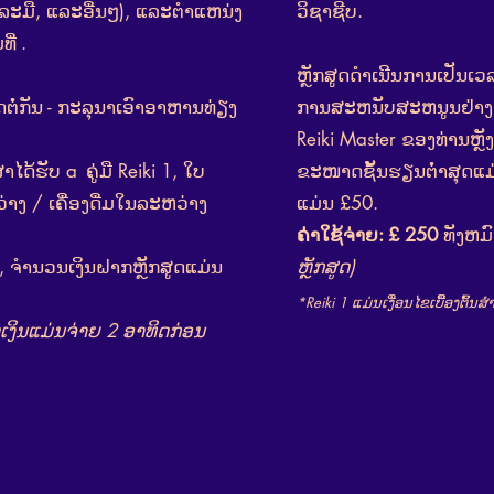
ແລະມື, ແລະອື່ນໆ), ແລະຕໍາແຫນ່ງ
ວິຊາຊີບ.
ທີ່
.
ຫຼັກສູດດໍາເນີນການເປັນເວລ
ິດຕໍ່ກັນ - ກະລຸນາເອົາອາຫານທ່ຽງ
ການສະຫນັບສະຫນູນຢ່າງຕໍ
Reiki Master ຂອງທ່ານຫຼັ
ສາໄດ້ຮັບ a
ຄູ່ມື Reiki 1, ໃບ
ຂະໜາດຊັ້ນຮຽນຕໍ່າສຸດແມ່
າງ / ເຄື່ອງດື່ມໃນລະຫວ່າງ
ແມ່ນ £50.
ຄ່າໃຊ້ຈ່າຍ: £ 250
ທັງຫມົ
, ຈຳນວນເງິນຝາກຫຼັກສູດແມ່ນ
ຫຼັກສູດ)
*Reiki 1 ແມ່ນເງື່ອນໄຂເບື້ອງຕົ້ນສໍາ
ງິນແມ່ນຈ່າຍ 2 ອາທິດກ່ອນ