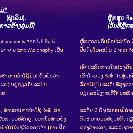
ມ່*
 1
(ຜູ້ເລີ່ມ).
ຫຼັກສູດ
Re
ຄາວຂ້າງລຸ່ມນີ້)
(ວັນທີຫຼັກສ
attunements ຈາກ UK Reiki
ຫຼັກສູດລະດັບນັກປະຕິບັດ 2
ອາຈານ Ema Melanaphy ເພື່ອ
ປັບຕົວໃນລະດັບ 2 ຈາກ R
ເອົາປະສົບການໃນປະຈຸບັ
ານສາມາດນໍາໃຊ້ມັນ! ຄົ້ນພົບວ່າ
ເຂົ້າໃຈຂອງ Reiki ໄປສູ່ລະດັບຕ
ລະຮຽນຮູ້ກ່ຽວກັບລະບົບ
ລັກ​ທີ່​ມີ​ຢູ່​ໃນ​ລະ​ດັບ​ທີ່​ສູງ​ກ
າຍ.
ວຽກ​ພະ​ລັງ​ງານ​ທີ່​ກ້າວ​ຫນ້າ​
ຊີບ), ທ່ານສາມາດນໍາໃຊ້ Reiki ສໍາ
ລະດັບ 2 ຍັງປະກອບມີຄໍາແ
່ອນ, ແລະສັດຄູ່. ນອກນັ້ນທ່ານຍັງ
ກົດຫມາຍແລະທຸລະກິດກ່ຽວ
ນໍາໃຊ້ໃນຊີວິດຂອງເຈົ້າ (ການຝຶກ
ຂອງທ່ານເອງ, ແລະເບິ່ງ