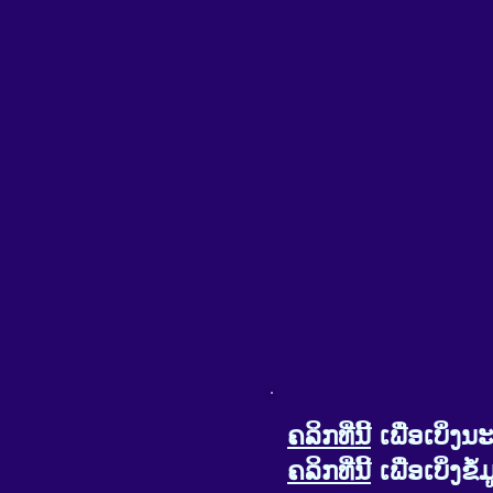
ຄລິກທີ່ນີ້
ເພື່ອເບິ່
ຄລິກທີ່ນີ້
ເພື່ອເບິ່ງ