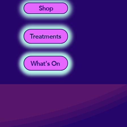
Shop
Treatments
What's On