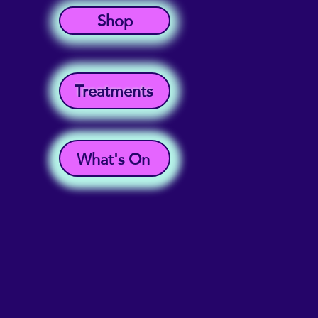
Shop
Treatments
What's On