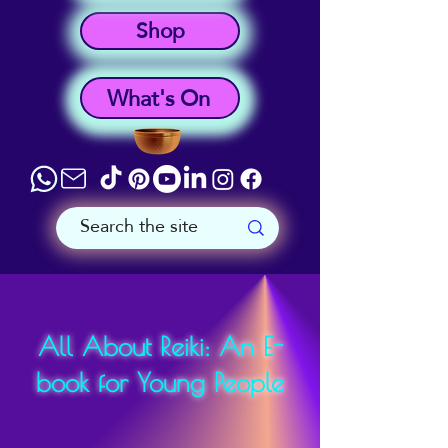
Shop
What's On
All About Reiki: An E-
book for Young People