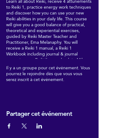
Learn all about Reiki, receive 4 attunements
to Reiki 1, practice energy work techniques
and discover how you can use your new
Reiki abilities in your daily life. This course
will give you a good balance of practical,
theoretical and experiential exercises,
guided by Reiki Master Teacher and
Practitioner, Ema Melanaphy. You will
receive a Reiki 1 manual, a Reiki 1
Workbook including journal & journal
prompts, your Reiki lineage back to Mikao
Usui (Reiki's founder), and your Reiki 1
Il y a un groupe pour cet événement. Vous
certificate - meaning that you can join the
pourrez le rejoindre dès que vous vous
UK Reiki Federation, as a Student Member.
serez inscrit à cet événement.
Drinks/snacks are also provided on the day.
Partager cet événement