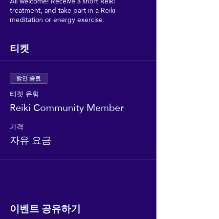
All welcome! Receive a short Reiki
treatment, and take part in a Reiki
meditation or energy exercise.
티켓
할인 종료
티켓 유형
Reiki Community Member
가격
자유 요금
이벤트 공유하기