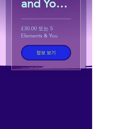
and You:
Harness
the
£30.00 또는 5
Elements & You
Power of
정보 보기
Energetic
Alignmen
t
(Beginner
s Course)