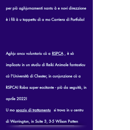
per più aghjurnamenti nantu à e novi direzzione
è i fili à u tappettu di a mo Carriera di Portfolio!
Aghju ancu vuluntariu cù a
RSPCA
,
è sò
implicatu in un studiu di Reiki Animale fantasticu
cù l'Università di Chester, in cunjunzione cù a
RSPCA! Roba super eccitante - più da seguità, in
aprile 2022!
U mo
spaziu di trattamentu
si trova in u centru
di Warrington, in Suite 3, 3-5 Wilson Patten