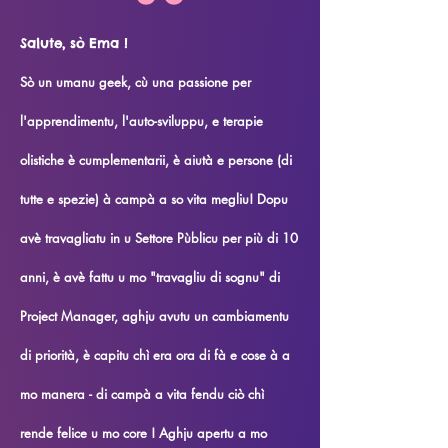
Salute, sò Ema !
Sò un umanu geek, cù una passione per
l'apprendimentu, l'auto-sviluppu, e terapie
olistiche è cumplementarii, è aiutà e persone (di
tutte e spezie) à campà a so vita megliu! Dopu
avè travagliatu in u Settore Pùblicu per più di 10
anni, è avè fattu u mo "travagliu di sognu" di
Project Manager, aghju avutu un cambiamentu
di priorità, è capitu chì era ora di fà e cose à a
mo manera - di campà a vita fendu ciò chì
rende felice u mo core ! Aghju apertu a mo