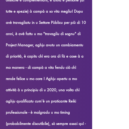
tutte e spezie) à campà a so vita megliu! Dopu
avè travagliatu in u Settore Pùblicu per più di 10
anni, è avè fattu u mo "travagliu di sognu" di
Project Manager, aghju avutu un cambiamentu
di priorità, è capitu chì era ora di fà e cose à a
mo manera - di campà a vita fendu ciò chì
rende felice u mo core ! Aghju apertu a mo
attività à u principiu di u 2020, una volta chì
aghju qualificatu cum'è un praticante Reiki
prufessiunale - è malgradu u mo timing
(probabilmente discutibile), sò sempre assai quì -