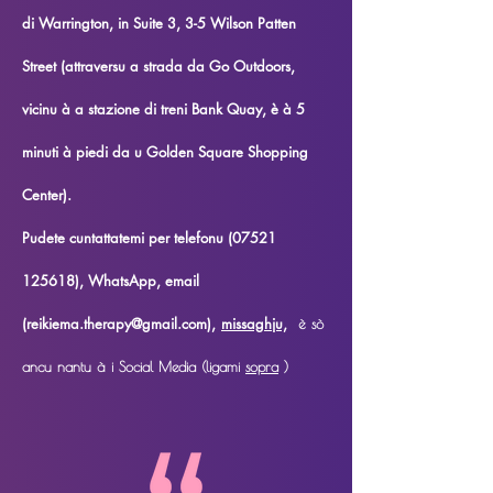
di Warrington, in Suite 3, 3-5 Wilson Patten
Street (attraversu a strada da Go Outdoors,
vicinu à a stazione di treni Bank Quay, è à 5
minuti à piedi da u Golden Square Shopping
Center).
Pudete cuntattatemi per telefonu (07521
125618), WhatsApp, email
(reikiema.therapy@gmail.com),
missaghju,
è sò
ancu nantu à i Social Media (ligami
sopra
)