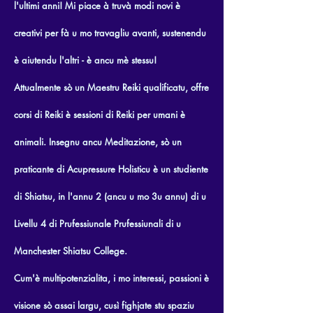
l'ultimi anni! Mi piace à truvà modi novi è
creativi per fà u mo travagliu avanti, sustenendu
è aiutendu l'altri - è ancu mè stessu!
Attualmente sò un Maestru Reiki qualificatu, offre
corsi di Reiki è sessioni di Reiki per umani è
animali. Insegnu ancu Meditazione, sò un
praticante di Acupressure Holisticu è un studiente
di Shiatsu, in l'annu 2 (ancu u mo 3u annu) di u
Livellu 4 di Prufessiunale Prufessiunali di u
Manchester Shiatsu College.
Cum'è multipotenzialita, i mo interessi, passioni è
visione sò assai largu, cusì fighjate stu spaziu