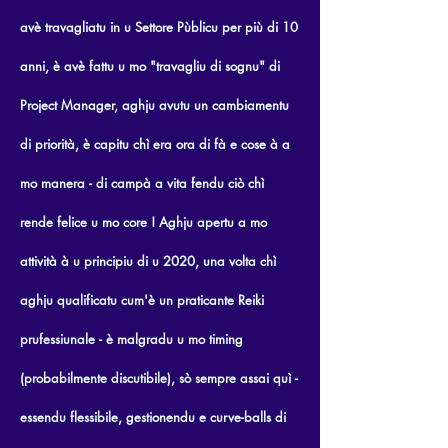
avè travagliatu in u Settore Pùblicu per più di 10
anni, è avè fattu u mo "travagliu di sognu" di
Project Manager, aghju avutu un cambiamentu
di priorità, è capitu chì era ora di fà e cose à a
mo manera - di campà a vita fendu ciò chì
rende felice u mo core ! Aghju apertu a mo
attività à u principiu di u 2020, una volta chì
aghju qualificatu cum'è un praticante Reiki
prufessiunale - è malgradu u mo timing
(probabilmente discutibile), sò sempre assai quì -
essendu flessibile, gestionendu e curve-balls di