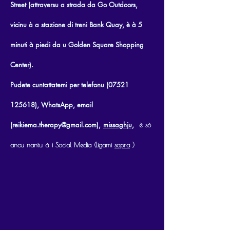
Street (attraversu a strada da Go Outdoors,
vicinu à a stazione di treni Bank Quay, è à 5
minuti à piedi da u Golden Square Shopping
Center).
Pudete cuntattatemi per telefonu (07521
125618), WhatsApp, email
(reikiema.therapy@gmail.com),
missaghju,
è sò
ancu nantu à i Social Media (ligami
sopra
)