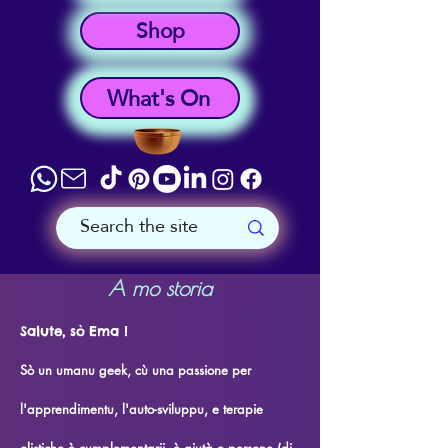
Shop
What's On
A mo storia
Salute, sò Ema !
Sò un umanu geek, cù una passione per
l'apprendimentu, l'auto-sviluppu, e terapie
olistiche è cumplementarii, è aiutà e persone (di