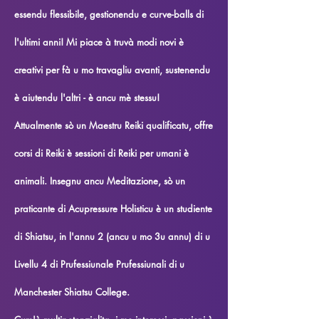
essendu flessibile, gestionendu e curve-balls di
l'ultimi anni! Mi piace à truvà modi novi è
creativi per fà u mo travagliu avanti, sustenendu
è aiutendu l'altri - è ancu mè stessu!
Attualmente sò un Maestru Reiki qualificatu, offre
corsi di Reiki è sessioni di Reiki per umani è
animali. Insegnu ancu Meditazione, sò un
praticante di Acupressure Holisticu è un studiente
di Shiatsu, in l'annu 2 (ancu u mo 3u annu) di u
Livellu 4 di Prufessiunale Prufessiunali di u
Manchester Shiatsu College.