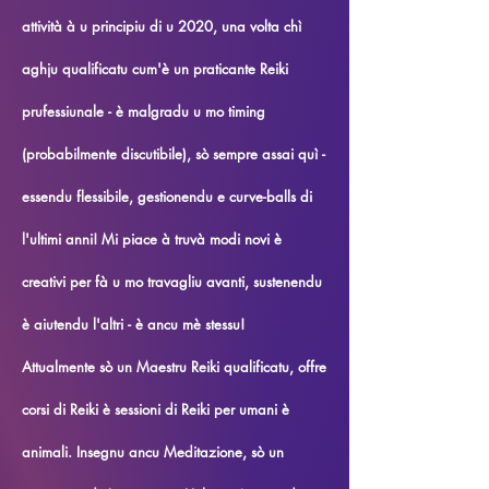
attività à u principiu di u 2020, una volta chì
aghju qualificatu cum'è un praticante Reiki
prufessiunale - è malgradu u mo timing
(probabilmente discutibile), sò sempre assai quì -
essendu flessibile, gestionendu e curve-balls di
l'ultimi anni! Mi piace à truvà modi novi è
creativi per fà u mo travagliu avanti, sustenendu
è aiutendu l'altri - è ancu mè stessu!
Attualmente sò un Maestru Reiki qualificatu, offre
corsi di Reiki è sessioni di Reiki per umani è
animali. Insegnu ancu Meditazione, sò un