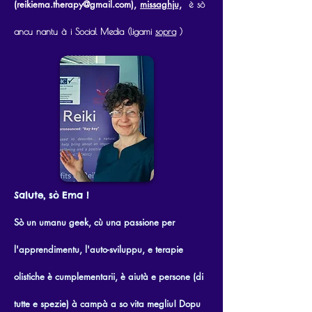
(reikiema.therapy@gmail.com),
missaghju,
è sò
ancu nantu à i Social Media (ligami
sopra
)
Salute, sò Ema !
Sò un umanu geek, cù una passione per
l'apprendimentu, l'auto-sviluppu, e terapie
olistiche è cumplementarii, è aiutà e persone (di
tutte e spezie) à campà a so vita megliu! Dopu