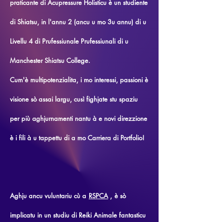
praticante di Acupressure Holisticu è un studiente
di Shiatsu, in l'annu 2 (ancu u mo 3u annu) di u
Livellu 4 di Prufessiunale Prufessiunali di u
Manchester Shiatsu College.
Cum'è multipotenzialita, i mo interessi, passioni è
visione sò assai largu, cusì fighjate stu spaziu
per più aghjurnamenti nantu à e novi direzzione
è i fili à u tappettu di a mo Carriera di Portfolio!
Aghju ancu vuluntariu cù a
RSPCA
,
è sò
implicatu in un studiu di Reiki Animale fantasticu