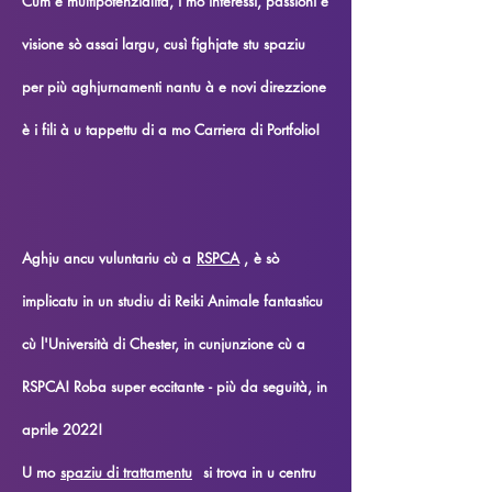
Cum'è multipotenzialita, i mo interessi, passioni è
visione sò assai largu, cusì fighjate stu spaziu
per più aghjurnamenti nantu à e novi direzzione
è i fili à u tappettu di a mo Carriera di Portfolio!
Aghju ancu vuluntariu cù a
RSPCA
,
è sò
implicatu in un studiu di Reiki Animale fantasticu
cù l'Università di Chester, in cunjunzione cù a
RSPCA! Roba super eccitante - più da seguità, in
aprile 2022!
U mo
spaziu di trattamentu
si trova in u centru