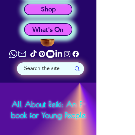
Shop
What's On
All About Reiki: An E-
book for Young People