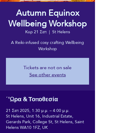
Autumn Equinox
Wellbeing Workshop
Κυρ 21 Σεπ
  |  
St Helens
A Reiki-infused cosy crafting Wellbeing
Workshop
Tickets are not on sale
See other events
΄'Ωρα & Τοποθεσία
21 Σεπ 2025, 1:30 μ.μ. – 4:00 μ.μ.
St Helens, Unit 16, Industrial Estate,
Gerards Park, College St, St Helens, Saint
Helens WA10 1FZ, UK