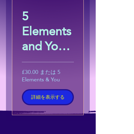
5
Elements
and You:
Harness
the
£30.00 または 5
Elements & You
Power of
詳細を表示する
Energetic
Alignmen