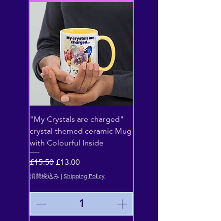
"My Crystals are charged"
crystal themed ceramic Mug
with Colourful Inside
通常価格
セール価格
£15.50
£13.00
消費税込み
|
Shipping Policy