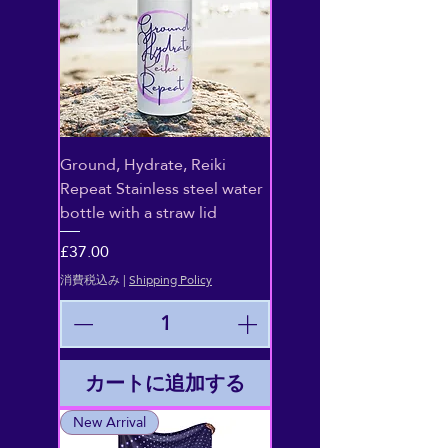
Ground, Hydrate, Reiki
Repeat Stainless steel water
bottle with a straw lid
価格
£37.00
消費税込み
|
Shipping Policy
カートに追加する
New Arrival