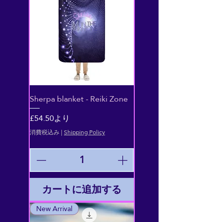
Sherpa blanket - Reiki Zone
セール価格
£54.50
より
消費税込み
|
Shipping Policy
カートに追加する
New Arrival