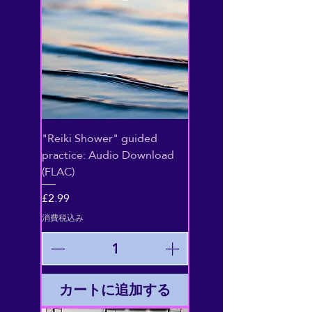
"Reiki Shower" guided
practice: Audio Download
(FLAC)
価格
£2.99
消費税込み
カートに追加する