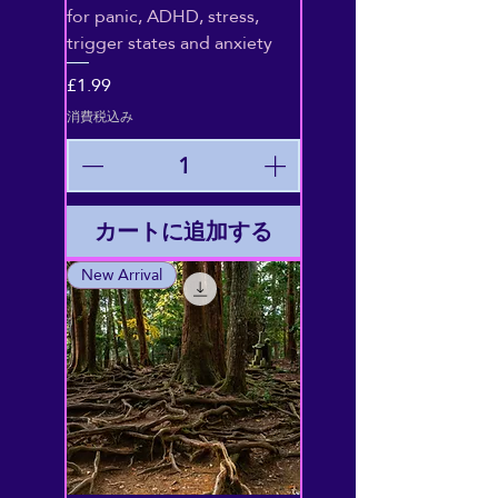
for panic, ADHD, stress,
trigger states and anxiety
価格
£1.99
消費税込み
カートに追加する
New Arrival