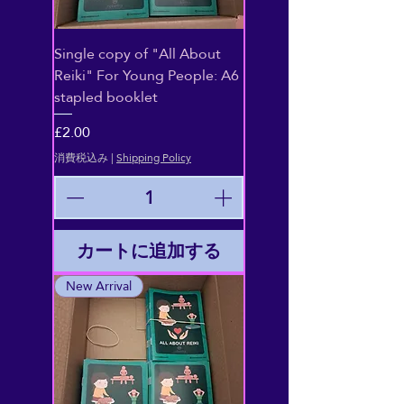
Single copy of "All About
Reiki" For Young People: A6
stapled booklet
価格
£2.00
消費税込み
|
Shipping Policy
カートに追加する
New Arrival