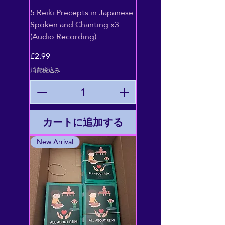
5 Reiki Precepts in Japanese:
Spoken and Chanting x3
(Audio Recording)
価格
£2.99
消費税込み
カートに追加する
New Arrival