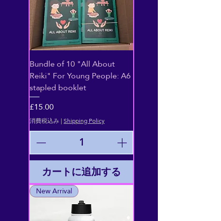
Bundle of 10 "All About
Reiki" For Young People: A6
stapled booklet
価格
£15.00
消費税込み
|
Shipping Policy
カートに追加する
New Arrival