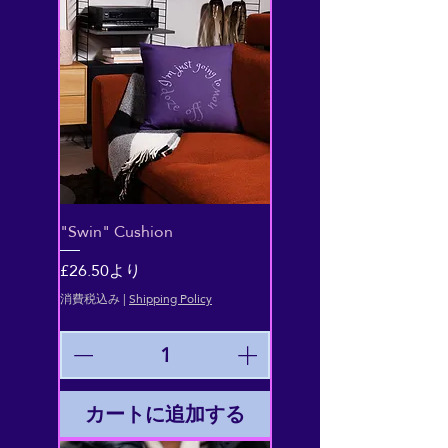
"Swin" Cushion
セール価格
£26.50
より
消費税込み
|
Shipping Policy
カートに追加する