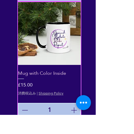
Mug with Color Inside
価格
£15.00
消費税込み
|
Shipping Policy
カートに追加する