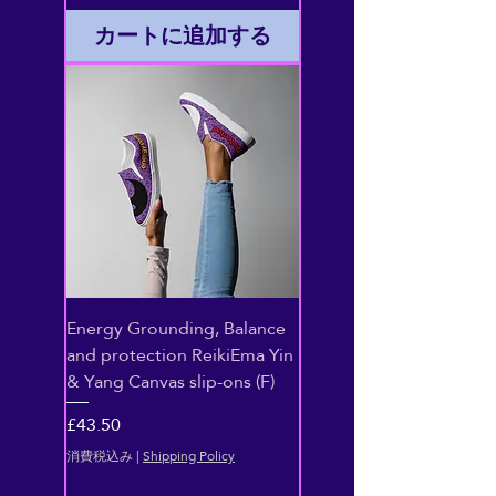
カートに追加する
Energy Grounding, Balance
and protection ReikiEma Yin
& Yang Canvas slip-ons (F)
価格
£43.50
消費税込み
|
Shipping Policy