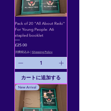
Pack of 20 "All About Reiki"
For Young People: A6
stapled booklet
価格
£25.00
消費税込み
|
Shipping Policy
カートに追加する
New Arrival