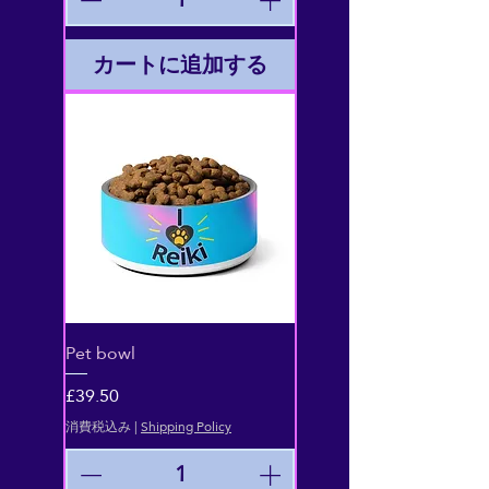
カートに追加する
Pet bowl
価格
£39.50
消費税込み
|
Shipping Policy