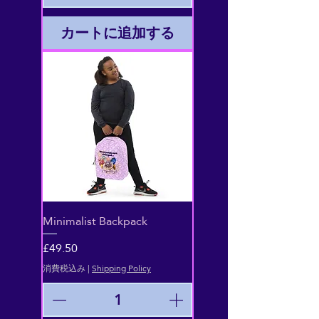
カートに追加する
Minimalist Backpack
価格
£49.50
消費税込み
|
Shipping Policy