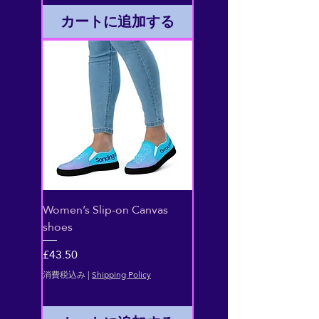
カートに追加する
Women’s Slip-on Canvas
shoes
価格
£43.50
消費税込み
|
Shipping Policy