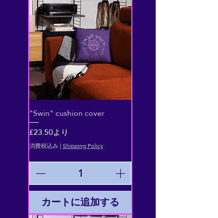
"Swin" cushion cover
セール価格
£23.50
より
消費税込み
|
Shipping Policy
カートに追加する