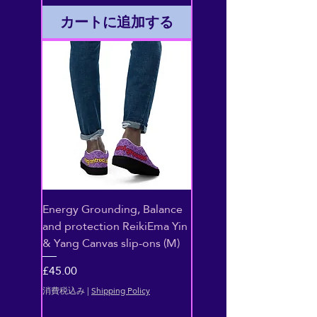
カートに追加する
Energy Grounding, Balance
and protection ReikiEma Yin
& Yang Canvas slip-ons (M)
価格
£45.00
消費税込み
|
Shipping Policy