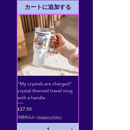
カートに追加する
"My crystals are charged"
crystal themed travel mug
with a handle
価格
£27.50
消費税込み
|
Shipping Policy