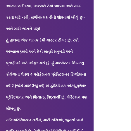
આગળ લઈ જવા, અન્યને ટેકો આપવા અને મદદ
કરવા માટે નવી, સર્જનાત્મક રીતો શોધવામાં ખીલું છું -
અને મારી જાતને પણ!
હું હાલમાં એક લાયક રેકી માસ્ટર ટીચર છું, રેકી
અભ્યાસક્રમો અને રેકી સત્રો મનુષ્યો અને
પ્રાણીઓ માટે ઓફર કરું છું. હું માન્ચેસ્ટર શિયાત્સુ
કોલેજના લેવલ 4 પ્રોફેશનલ પ્રેક્ટિશનર ડિપ્લોમાના
વર્ષ 2 (જોકે મારું 3જું વર્ષ) માં હોલિસ્ટિક એક્યુપ્રેશર
પ્રેક્ટિશનર અને શિયાત્સુ વિદ્યાર્થી છું, મેડિટેશન પણ
શીખવું છું.
મલ્ટિપોટેન્શિયલ તરીકે, મારી રુચિઓ, જુસ્સો અને