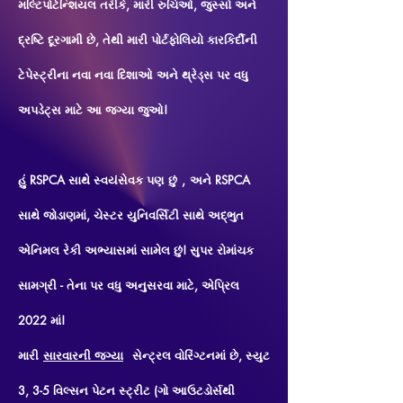
મલ્ટિપોટેન્શિયલ તરીકે, મારી રુચિઓ, જુસ્સો અને
દ્રષ્ટિ દૂરગામી છે, તેથી મારી પોર્ટફોલિયો કારકિર્દીની
ટેપેસ્ટ્રીના નવા નવા દિશાઓ અને થ્રેડ્સ પર વધુ
અપડેટ્સ માટે આ જગ્યા જુઓ!
હું RSPCA સાથે સ્વયંસેવક પણ
,
અને RSPCA
છું
સાથે જોડાણમાં, ચેસ્ટર યુનિવર્સિટી સાથે અદ્ભુત
એનિમલ રેકી અભ્યાસમાં સામેલ છું! સુપર રોમાંચક
સામગ્રી - તેના પર વધુ અનુસરવા માટે, એપ્રિલ
2022 માં!
મારી
સારવારની જગ્યા
સેન્ટ્રલ વોરિંગ્ટનમાં છે, સ્યુટ
3, 3-5 વિલ્સન પેટન સ્ટ્રીટ (ગો આઉટડોર્સથી