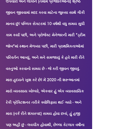
ઉપચારો અને લોકોને (તમામ પ્રજાતિઓના) શ્રેષ્ઠ
જીવન જીવવામાં મદદ કરવા માટેના જુસ્સા સાથે ગીકી
માનવ છું! પબ્લિક સેક્ટરમાં 10 વર્ષથી વધુ સમય સુધી
કામ કર્યા પછી, અને પ્રોજેક્ટ મેનેજરની મારી "ડ્રીમ
જોબ"માં સ્થાન મેળવ્યા પછી, મારી પ્રાથમિકતાઓમાં
પરિવર્તન આવ્યું, અને મને સમજાયું કે હવે મારી રીતે
વસ્તુઓ કરવાનો સમય છે - જે કરી જીવન જીવવું.
મારા હૃદયને ખુશ કરે છે! મેં 2020 ની શરૂઆતમાં
મારો વ્યવસાય ખોલ્યો, એકવાર હું એક વ્યાવસાયિક
રેકી પ્રેક્ટિશનર તરીકે ક્વોલિફાય થઈ ગયો - અને
મારા (તર્ક રીતે શંકાસ્પદ) સમય હોવા છતાં, હું હજી
પણ અહીં છું - લવચીક હોવાથી, છેલ્લા કેટલાક વર્ષોના