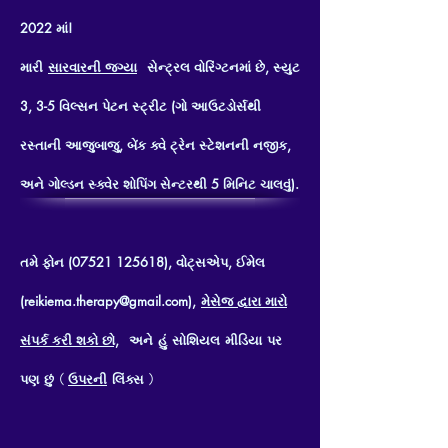
2022 માં!
મારી
સારવારની જગ્યા
સેન્ટ્રલ વોરિંગ્ટનમાં છે, સ્યુટ
3, 3-5 વિલ્સન પેટન સ્ટ્રીટ (ગો આઉટડોર્સથી
રસ્તાની આજુબાજુ, બેંક ક્વે ટ્રેન સ્ટેશનની નજીક,
અને ગોલ્ડન સ્ક્વેર શોપિંગ સેન્ટરથી 5 મિનિટ ચાલવું).
તમે ફોન (07521 125618), વોટ્સએપ, ઈમેલ
(reikiema.therapy@gmail.com),
મેસેજ દ્વારા મારો
સંપર્ક કરી શકો છો,
અને હું સોશિયલ મીડિયા પર
પણ છું (
ઉપરની
લિંક્સ
)