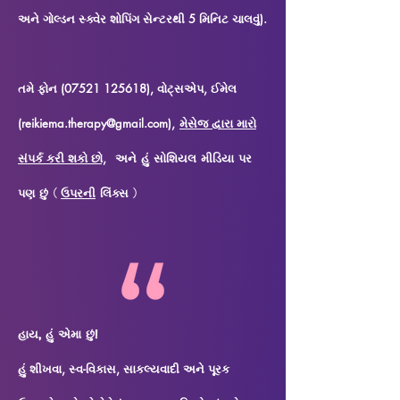
અને ગોલ્ડન સ્ક્વેર શોપિંગ સેન્ટરથી 5 મિનિટ ચાલવું).
તમે ફોન (07521 125618), વોટ્સએપ, ઈમેલ
(reikiema.therapy@gmail.com),
મેસેજ દ્વારા મારો
સંપર્ક કરી શકો છો,
અને હું સોશિયલ મીડિયા પર
પણ છું (
ઉપરની
લિંક્સ
)
હાય, હું એમા છું!
હું શીખવા, સ્વ-વિકાસ, સાકલ્યવાદી અને પૂરક