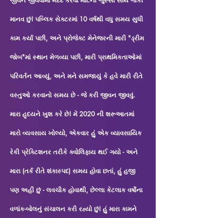
માનવ છું! પબ્લિક સેક્ટરમાં 10 વર્ષથી વધુ સમય સુધી
કામ કર્યા પછી, અને પ્રોજેક્ટ મેનેજરની મારી "ડ્રીમ
જોબ"માં સ્થાન મેળવ્યા પછી, મારી પ્રાથમિકતાઓમાં
પરિવર્તન આવ્યું, અને મને સમજાયું કે હવે મારી રીતે
વસ્તુઓ કરવાનો સમય છે - જે કરી જીવન જીવવું.
મારા હૃદયને ખુશ કરે છે! મેં 2020 ની શરૂઆતમાં
મારો વ્યવસાય ખોલ્યો, એકવાર હું એક વ્યાવસાયિક
રેકી પ્રેક્ટિશનર તરીકે ક્વોલિફાય થઈ ગયો - અને
મારા (તર્ક રીતે શંકાસ્પદ) સમય હોવા છતાં, હું હજી
પણ અહીં છું - લવચીક હોવાથી, છેલ્લા કેટલાક વર્ષોના
વળાંક-બોલનું સંચાલન કરી રહ્યો છું! હું મારા કામને