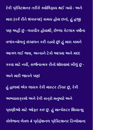
રેકી પ્રેક્ટિશનર તરીકે ક્વોલિફાય થઈ ગયો - અને
મારા (તર્ક રીતે શંકાસ્પદ) સમય હોવા છતાં, હું હજી
પણ અહીં છું - લવચીક હોવાથી, છેલ્લા કેટલાક વર્ષોના
વળાંક-બોલનું સંચાલન કરી રહ્યો છું! હું મારા કામને
આગળ લઈ જવા, અન્યને ટેકો આપવા અને મદદ
કરવા માટે નવી, સર્જનાત્મક રીતો શોધવામાં ખીલું છું -
અને મારી જાતને પણ!
હું હાલમાં એક લાયક રેકી માસ્ટર ટીચર છું, રેકી
અભ્યાસક્રમો અને રેકી સત્રો મનુષ્યો અને
પ્રાણીઓ માટે ઓફર કરું છું. હું માન્ચેસ્ટર શિયાત્સુ
કોલેજના લેવલ 4 પ્રોફેશનલ પ્રેક્ટિશનર ડિપ્લોમાના