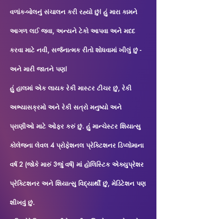
વળાંક-બોલનું સંચાલન કરી રહ્યો છું! હું મારા કામને
આગળ લઈ જવા, અન્યને ટેકો આપવા અને મદદ
કરવા માટે નવી, સર્જનાત્મક રીતો શોધવામાં ખીલું છું -
અને મારી જાતને પણ!
હું હાલમાં એક લાયક રેકી માસ્ટર ટીચર છું, રેકી
અભ્યાસક્રમો અને રેકી સત્રો મનુષ્યો અને
પ્રાણીઓ માટે ઓફર કરું છું. હું માન્ચેસ્ટર શિયાત્સુ
કોલેજના લેવલ 4 પ્રોફેશનલ પ્રેક્ટિશનર ડિપ્લોમાના
વર્ષ 2 (જોકે મારું 3જું વર્ષ) માં હોલિસ્ટિક એક્યુપ્રેશર
પ્રેક્ટિશનર અને શિયાત્સુ વિદ્યાર્થી છું, મેડિટેશન પણ
શીખવું છું.