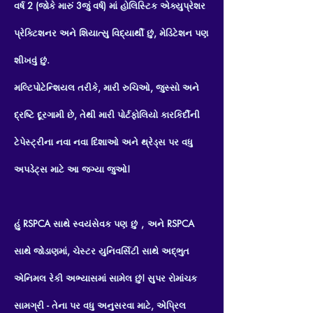
વર્ષ 2 (જોકે મારું 3જું વર્ષ) માં હોલિસ્ટિક એક્યુપ્રેશર
પ્રેક્ટિશનર અને શિયાત્સુ વિદ્યાર્થી છું, મેડિટેશન પણ
શીખવું છું.
મલ્ટિપોટેન્શિયલ તરીકે, મારી રુચિઓ, જુસ્સો અને
દ્રષ્ટિ દૂરગામી છે, તેથી મારી પોર્ટફોલિયો કારકિર્દીની
ટેપેસ્ટ્રીના નવા નવા દિશાઓ અને થ્રેડ્સ પર વધુ
અપડેટ્સ માટે આ જગ્યા જુઓ!
હું RSPCA સાથે સ્વયંસેવક પણ
,
અને RSPCA
છું
સાથે જોડાણમાં, ચેસ્ટર યુનિવર્સિટી સાથે અદ્ભુત
એનિમલ રેકી અભ્યાસમાં સામેલ છું! સુપર રોમાંચક
સામગ્રી - તેના પર વધુ અનુસરવા માટે, એપ્રિલ