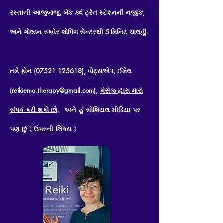
રસ્તાની આજુબાજુ, બેંક ક્વે ટ્રેન સ્ટેશનની નજીક,
અને ગોલ્ડન સ્ક્વેર શોપિંગ સેન્ટરથી 5 મિનિટ ચાલવું).
તમે ફોન (07521 125618), વોટ્સએપ, ઈમેલ
(reikiema.therapy@gmail.com),
મેસેજ દ્વારા મારો
સંપર્ક કરી શકો છો,
અને હું સોશિયલ મીડિયા પર
પણ છું (
ઉપરની
લિંક્સ
)