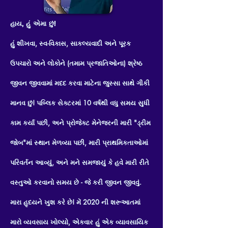
હાય, હું એમા છું!
હું શીખવા, સ્વ-વિકાસ, સાકલ્યવાદી અને પૂરક
ઉપચારો અને લોકોને (તમામ પ્રજાતિઓના) શ્રેષ્ઠ
જીવન જીવવામાં મદદ કરવા માટેના જુસ્સા સાથે ગીકી
માનવ છું! પબ્લિક સેક્ટરમાં 10 વર્ષથી વધુ સમય સુધી
કામ કર્યા પછી, અને પ્રોજેક્ટ મેનેજરની મારી "ડ્રીમ
જોબ"માં સ્થાન મેળવ્યા પછી, મારી પ્રાથમિકતાઓમાં
પરિવર્તન આવ્યું, અને મને સમજાયું કે હવે મારી રીતે
વસ્તુઓ કરવાનો સમય છે - જે કરી જીવન જીવવું.
મારા હૃદયને ખુશ કરે છે! મેં 2020 ની શરૂઆતમાં
મારો વ્યવસાય ખોલ્યો, એકવાર હું એક વ્યાવસાયિક