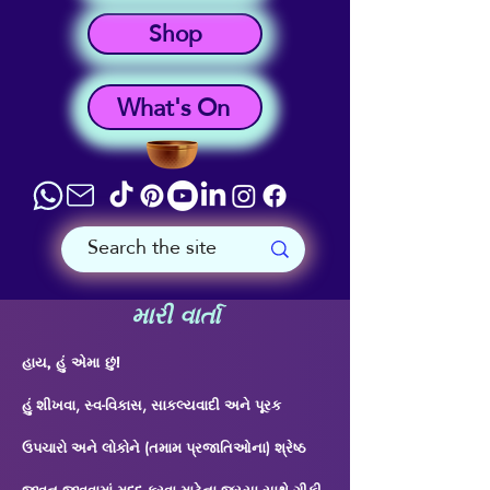
Shop
What's On
મારી વાર્તા
હાય, હું એમા છું!
હું શીખવા, સ્વ-વિકાસ, સાકલ્યવાદી અને પૂરક
ઉપચારો અને લોકોને (તમામ પ્રજાતિઓના) શ્રેષ્ઠ
જીવન જીવવામાં મદદ કરવા માટેના જુસ્સા સાથે ગીકી