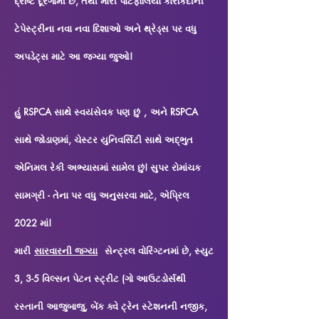
દ્રષ્ટિ દૂરગામી છે, તેથી મારી પોર્ટફોલિયો કારકિર્દીની
ટેપેસ્ટ્રીના નવા નવા દિશાઓ અને થ્રેડ્સ પર વધુ
અપડેટ્સ માટે આ જગ્યા જુઓ!
હું RSPCA સાથે સ્વયંસેવક પણ
,
અને RSPCA
છું
સાથે જોડાણમાં, ચેસ્ટર યુનિવર્સિટી સાથે અદ્ભુત
એનિમલ રેકી અભ્યાસમાં સામેલ છું! સુપર રોમાંચક
સામગ્રી - તેના પર વધુ અનુસરવા માટે, એપ્રિલ
2022 માં!
મારી
સારવારની જગ્યા
સેન્ટ્રલ વોરિંગ્ટનમાં છે, સ્યુટ
3, 3-5 વિલ્સન પેટન સ્ટ્રીટ (ગો આઉટડોર્સથી
રસ્તાની આજુબાજુ, બેંક ક્વે ટ્રેન સ્ટેશનની નજીક,