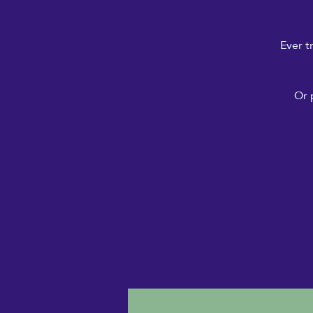
Ever t
Or 