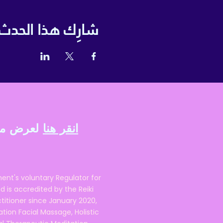
شارِك هذا الحدث
انقر هنا
لعرض معلو
ent's voluntary Regulator for
 is accredited by the Reiki
ctitioner since January 2020,
ation Facial Massage, Holistic