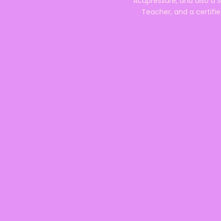
Acupressure, and also a S
Teacher, and a certifie