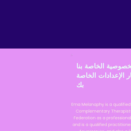
 الإعدادات الخاصة
بك
Ema Melanaphy is a qualified
Complementary Therapists),
Federation as a professional
and is a qualified practitione