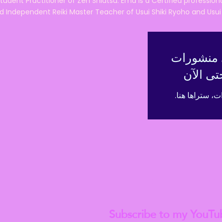
tudent Practitioner of Zen Shiatsu. Ema is a Certified professio
d Independent Reiki Master Teacher of Usui Shiki Ryoho and Usui R
ي منشورات
تى الآن
، ستراها هنا.
Check out my lat
Subscribe to my YouTu