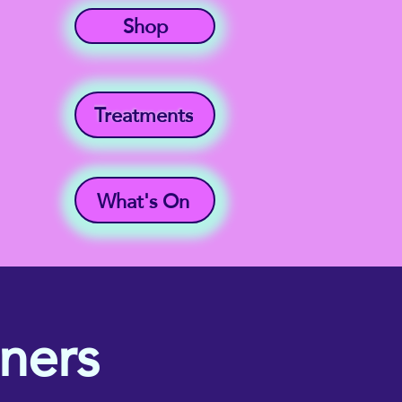
Shop
Treatments
What's On
ners