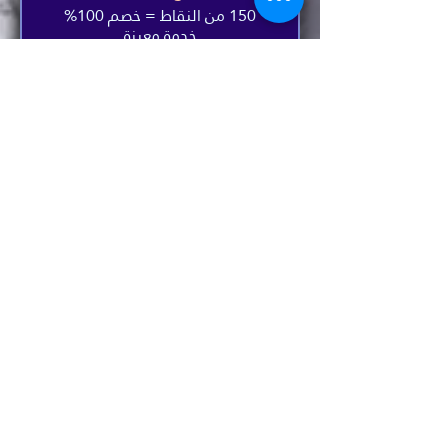
150 من النقاط = خصم 100%
خدمة معينة
Free mobile Shiatsu
treatment
150 من النقاط = خصم 100%
خدمة معينة
Baby Bliss package for the
price of Preg. massage
100 من النقاط = خصم ‏40 UK£
خدمة معينة
*25% off* Mobile Wellbeing
bundle
100 من النقاط = خصم 25%
خطة محددة
Half-price Animal Reiki