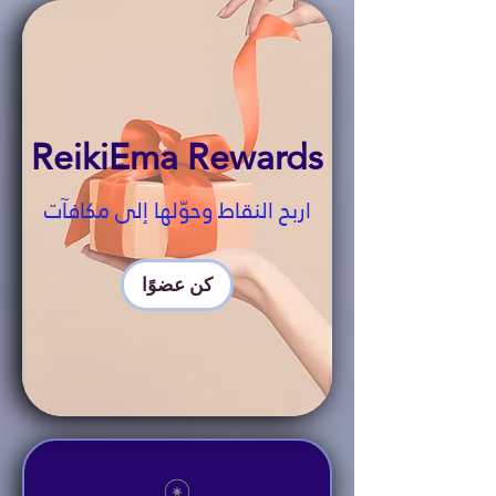
ReikiEma Rewards
اربح النقاط وحوّلها إلى مكافآت
كن عضوًا