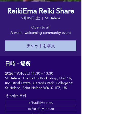
ReikiEma Reiki Share
9月05日(土)
  |  
St Helens
Open to all!
A warm, welcoming community event
チケットを購入
日時・場所
2026年9月05日 11:30 – 13:30
St Helens, The Salt & Rock Shop, Unit 16,
Industrial Estate, Gerards Park, College St,
St Helens, Saint Helens WA10 1FZ, UK
その他の日付
8月08日(土) 11:30
10月03日(土) 11:30