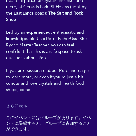
beautiful palace of crystals, incense, and 
more, at Gerards Park, St Helens (right by 
the East Lancs Road): 
The Salt and Rock 
Shop
. 
Led by an experienced, enthusiastic and 
knowledgeable Usui Reiki Ryoho/Usui Shiki 
Ryoho Master Teacher, you can feel 
confident that this is a safe space to ask 
questions about Reiki! 
If you are passionate about Reiki and eager 
to learn more, or even if you're just a bit 
curious and love crystals and health food 
shops, come…
さらに表示
このイベントにはグループがあります。イベ
ントに登録すると、グループに参加すること
ができます。