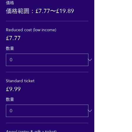
価格
価格範囲：£7.77〜£19.89
Reduced cost (low income)
£7.77
数量
Standard ticket
£9.99
数量
Angel (entry & gift a ticket)