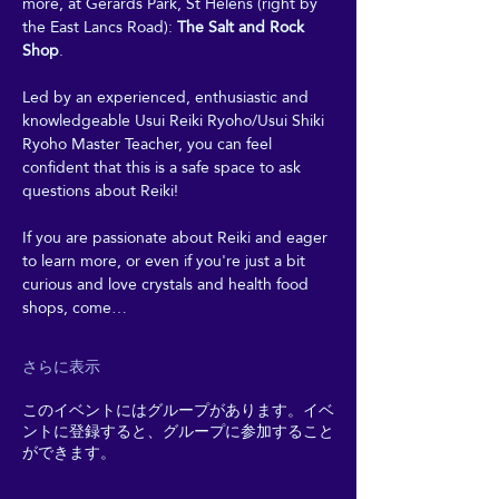
more, at Gerards Park, St Helens (right by 
the East Lancs Road): 
The Salt and Rock 
Shop
. 
Led by an experienced, enthusiastic and 
knowledgeable Usui Reiki Ryoho/Usui Shiki 
Ryoho Master Teacher, you can feel 
confident that this is a safe space to ask 
questions about Reiki! 
If you are passionate about Reiki and eager 
to learn more, or even if you're just a bit 
curious and love crystals and health food 
shops, come…
さらに表示
このイベントにはグループがあります。イベ
ントに登録すると、グループに参加すること
ができます。