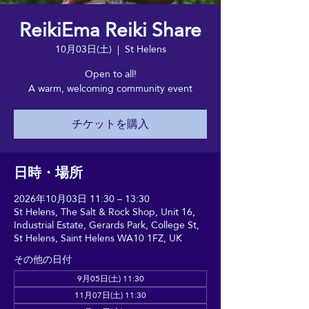
ReikiEma Reiki Share
10月03日(土)
  |  
St Helens
Open to all!
A warm, welcoming community event
チケットを購入
日時・場所
2026年10月03日 11:30 – 13:30
St Helens, The Salt & Rock Shop, Unit 16,
Industrial Estate, Gerards Park, College St,
St Helens, Saint Helens WA10 1FZ, UK
その他の日付
9月05日(土) 11:30
11月07日(土) 11:30