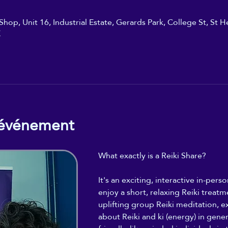
hop, Unit 16, Industrial Estate, Gerards Park, College St, St H
K
'événement
What exactly is a Reiki Share?
It's an exciting, interactive in-per
enjoy a short, relaxing Reiki treatme
uplifting group Reiki meditation, ex
about Reiki and ki (energy) in gene