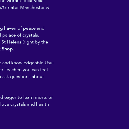
he vibrant local Reiki 
/Greater Manchester & 
ing haven of peace and 
 palace of crystals, 
 St Helens (right by the 
k Shop
. 
ic and knowledgeable Usui 
r Teacher, you can feel 
to ask questions about 
nd eager to learn more, or 
 love crystals and health 