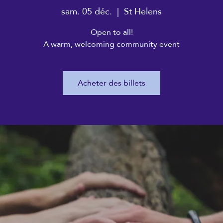
sam. 05 déc.
  |  
St Helens
Open to all!
A warm, welcoming community event
Acheter des billets