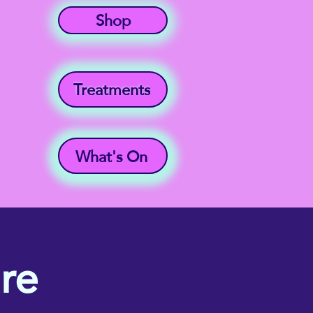
Shop
Treatments
What's On
re