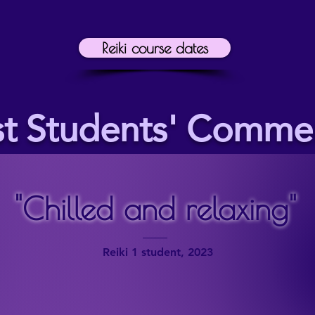
Reiki course dates
st Students' Comme
"Chilled and relaxing"
Reiki 1 student, 2023