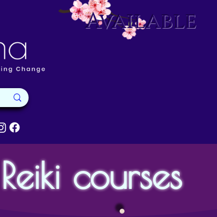
Available
Reiki courses