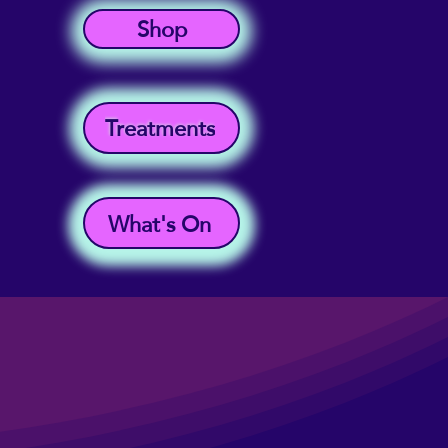
Shop
Treatments
What's On