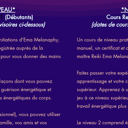
EAU*
*
 1
(Débutants)
Cours
Re
isoires ci-dessous)
(dates de cours
initiations d'Ema Melanaphy,
Un cours de niveau prat
egistrée auprès de la
manuel, un certificat et 
, pour vous donner des mains
maître Reiki Ema Melan
Faites passer votre expé
es façons dont vous pouvez
apprentissage et votre 
a guérison énergétique et
supérieur. Apprenez à ut
es énergétiques du corps.
jeu à ce niveau supérieu
travail énergétique plu
sionnel), vous pouvez utiliser
amille, vos amis et vos
Le niveau 2 comprend ég