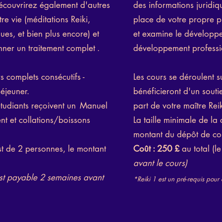
couvrirez également d'autres
des informations juridiq
tre vie (méditations Reiki,
place de votre propre pr
ques, et bien plus encore) et
et examine le développe
nner un traitement complet
.
développement professi
s complets consécutifs -
Les cours se déroulent s
éjeuner.
bénéficieront d'un souti
tudiants reçoivent un
Manuel
part de votre maître Reik
ent et collations/boissons
La taille minimale de la
montant du dépôt de cou
est de 2 personnes, le montant
Coût : 250 £
au total (l
avant le cours)
st payable 2 semaines avant
*Reiki 1 est un pré-requis pour 