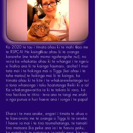
Ko 2020 te tau i timata ahau ki te mahi tūao me
te RSPCA! He kaingākau ahau ki te oranga
kararehe (me tetahi momo ngohengohe nui), no
reira ka whakatau ahau ki te whangai i te ngeru
e hiahia ana ki te kainga haumaru, aroha! I muri
tata mai i te hokinga mai o Tiggs (kei ahau i te
taha matau) te hokinga mai ki te kainga, ka
tiimata ahau ki te kite i te whakarereketanga nui
o tana whanonga i taku hoatutanga Reiki ki a ia!
Ka whakangawaritia ia ki te takoto ki raro, ka
tino harikoa te titiro - tera ano te tangi me etahi
o nga punua e huri haere ana i runga i te papa!
Ehara i te mea anake, engari i timata te ahua o
te kare-a-roto me te oranga o Tiggs ki te rereke.
I haere ia mai i te tino taumahatanga, te tamaiti
tino mataara (ka peke ana ia i te haruru paku,
ka mataku ki te patotoa e ia tetahi mea, ka mau