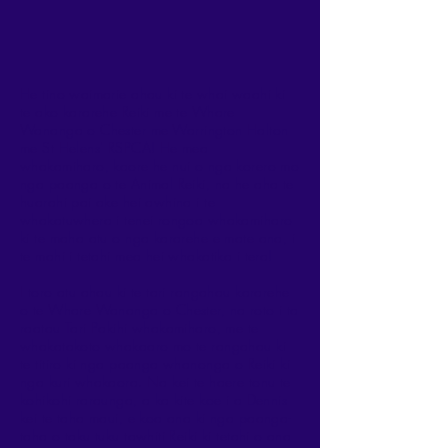
He tino waimarie ahau ki te whai waahi ki
te ako kararehe Reiki me te Whare
Wananga o Chester me
Warrington Halton
me St Helens' RSPCA! He mea
whakamiharo, kaore he nui o nga korero mo
nga paanga o te Animal Reiki, na he aha te
huarahi pai ake hei awhina i te
whakatuwhera i tenei rongoa whakamiharo
ki te maha atu o nga kararehe e mate ana, i
te mahi i tetahi mea hei whakatika i tera!
I toro atu ahau ki te tari rangahau kararehe
o te Whare Wananga o Chester, na roto i ta
raatau Tari Pakihi whakamiharo, me te
whakatakoto whakaaro mo te rangahau ki
te titiro ki nga paanga whanonga o Reiki ki
nga kuri whakaora. Na kei te haere tonu te
kohikohi raraunga, a ka kite koe i a Dennis
kei te taha maui, e koa ana ki nga paanga-
taha o taku tuku tawhiti Reiki ki tetahi o ana