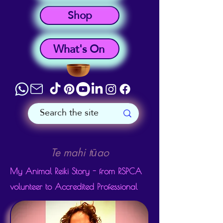
Shop
What's On
Te mahi tūao
My Animal Reiki Story - from RSPCA
volunteer to Accredited Professional