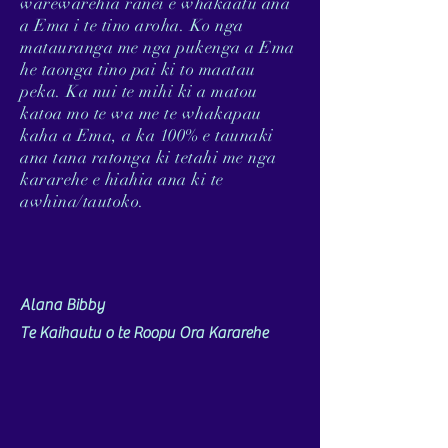
warewarehia ranei e whakaatu ana
a Ema i te tino aroha. Ko nga
matauranga me nga pukenga a Ema
he taonga tino pai ki to maatau
peka. Ka nui te mihi ki a matou
katoa mo te wa me te whakapau
kaha a Ema, a ka 100% e taunaki
ana tana ratonga ki tetahi me nga
kararehe e hiahia ana ki te
awhina/tautoko.
Alana Bibby
Te Kaihautu o te Roopu Ora Kararehe