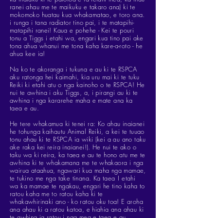
ranei ahau me te maikuku e takaro ana) ki te
mokomoko huatau kua whakamatao, e toro ana.
i runga i tana radiator tino pai, i te matapihi-
matapihi ranei! Kaua e pohehe - Kei te pouri
tonu a Tiggs i etahi wa, engari kua tino pai ake
tona ahua whanui me tona kaha kare-a-roto - he
ahua kee ia!
Na ko te akoranga i tukuna e au ki te RSPCA
aku ratonga hei kaimahi, kia uru mai ki te tuku
Reiki ki etahi atu o nga kainoho o te RSPCA! He
nui te awhina i aku Tiggs, a, i pirangi au ki te
awhina i nga kararehe maha e mate ana ka
taea e au.
He tere whakamua ki tenei ra: Ko ahau inaianei
he tohunga kaihautu Animal Reiki, a kei te tuuao
tonu ahau ki te RSPCA ia wiki (kei a au ano taku
ake raka kei reira inaianei!). He nui te ako o
taku wa ki reira, ka taea e au te hono atu me te
awhina ki te whakamana me te whakaora i nga
wairua ataahua, ngawari kua maha nga mamae,
te tukino me nga take tinana. Ka taea
I etahi
wa ka mamae te ngakau, engari he tino kaha to
ratou kaha me to ratou kaha ki te
whakawhirinaki ano - ko ratou oku toa! E aroha
ana ahau ki a ratou katoa, e hiahia ana ahau ki
te awhina ia ratou i nga mea e taea e au.