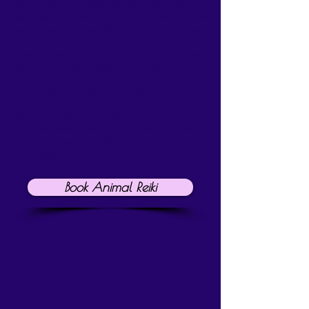
hoa noho, i te ra kohinga raraunga i te
marama o Hurae 2021. Me whakahua e au
ka I te tuatahi ka tutaki ki a ia, he tama tino
pukuriri, mataku a Dennis i mawehe atu i oku
ringa ka ngana tonu ki te huna i muri i ahau.
Mai i tetahi pito ki tetahi atu! Kaua
koe
tika
aroha ki taua wa o
"me.....keep....kanohi..... zzzzzz".
Mena kei a koe etahi patai mo Animal
Reiki,
Ka taea e koe te tuku korero ki ahau i
raro nei, ohauru, ka whai mai i ahau i runga
i te Paapori!
Book Animal Reiki