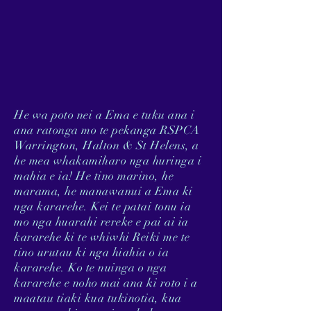
He wa poto nei a Ema e tuku ana i
ana ratonga mo te pekanga RSPCA
Warrington, Halton & St Helens, a
he mea whakamiharo nga huringa i
mahia e ia! He tino marino, he
marama, he manawanui a Ema ki
nga kararehe. Kei te patai tonu ia
mo nga huarahi rereke e pai ai ia
kararehe ki te whiwhi Reiki me te
tino urutau ki nga hiahia o ia
kararehe. Ko te nuinga o nga
kararehe e noho mai ana ki roto i a
maatau tiaki kua tukinotia, kua