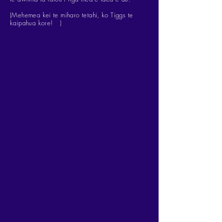
(Mehemea kei te miharo tetahi, ko Tiggs te
kaipahua kore!
)