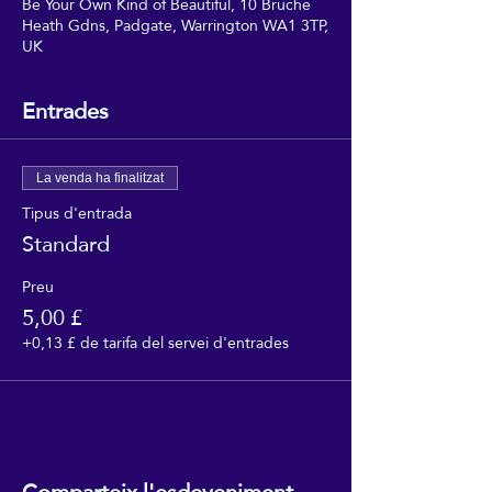
Be Your Own Kind of Beautiful, 10 Bruche
Heath Gdns, Padgate, Warrington WA1 3TP,
UK
Entrades
La venda ha finalitzat
Tipus d'entrada
Standard
Preu
5,00 £
+0,13 £ de tarifa del servei d'entrades
Comparteix l'esdeveniment