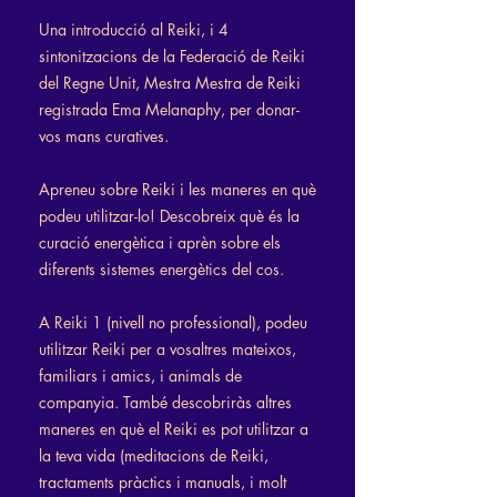
Una introducció al Reiki, i 4
sintonitzacions de la Federació de Reiki
del Regne Unit, Mestra Mestra de Reiki
registrada Ema Melanaphy, per donar-
vos mans curatives.
Apreneu sobre Reiki i les maneres en què
podeu utilitzar-lo! Descobreix què és la
curació energètica i aprèn sobre els
diferents sistemes energètics del cos.
A Reiki 1 (nivell no professional), podeu
utilitzar Reiki per a vosaltres mateixos,
familiars i amics, i animals de
companyia. També descobriràs altres
maneres en què el Reiki es pot utilitzar a
la teva vida (meditacions de Reiki,
tractaments pràctics i manuals, i molt