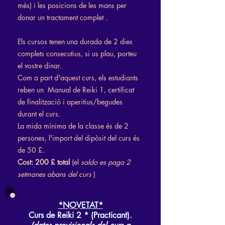
més) i les posicions de les mans per
donar un tractament complet
.
Els cursos tenen una durada de 2 dies
complets consecutius, si us plau, porteu
el vostre dinar.
Com a part d'aquest curs, els estudiants
reben un
Manual de Reiki 1, certificat
de finalització i aperitius/begudes
durant el curs.
La mida mínima de la classe és de 2
persones, l'import del dipòsit del curs és
de 50 £.
Cost: 200 £ total
(el
saldo es paga 2
setmanes abans del curs
)
*NOVETAT*
Curs
de Reiki 2
* (Practicant).