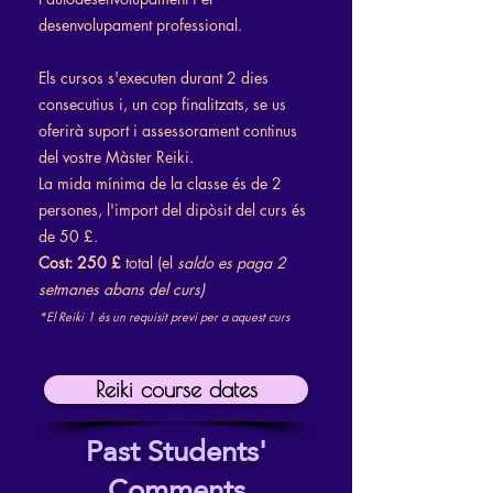
desenvolupament professional.
Els cursos s'executen durant 2 dies
consecutius i, un cop finalitzats, se us
oferirà suport i assessorament continus
del vostre Màster Reiki.
La mida mínima de la classe és de 2
persones, l'import del dipòsit del curs és
de 50 £.
Cost: 250 £
total (el
saldo es paga 2
setmanes abans del curs)
*El Reiki 1 és un requisit previ per a aquest curs
Reiki course dates
Past Students'
Comments