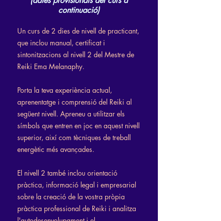
(dates provisionals del curs a
continuació)
Un curs de 2 dies de nivell de practicant,
que inclou manual, certificat i
sintonitzacions al nivell 2 del Mestre de
Reiki Ema Melanaphy.
Porta la teva experiència actual,
aprenentatge i comprensió del Reiki al
següent nivell. Apreneu a utilitzar els
símbols que entren en joc en aquest nivell
superior, així com tècniques de treball
energètic més avançades.
El nivell 2 també inclou orientació
pràctica, informació legal i empresarial
sobre la creació de la vostra pròpia
pràctica professional de Reiki i analitza
l'autodesenvolupament i el