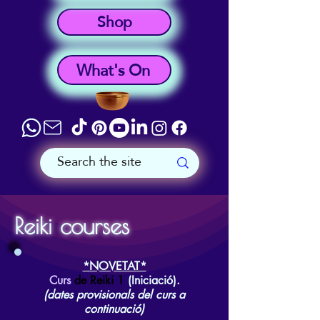
Shop
What's On
Reiki courses
*NOVETAT*
Curs
de Reiki 1
(Iniciació).
(dates provisionals del curs a
continuació)