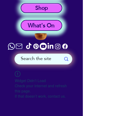
Shop
What's On
Widget Didn’t Load
Check your internet and refresh
this page.
If that doesn’t work, contact us.