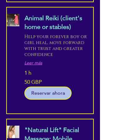
Animal Reiki (client's
home or stables)
Help your forever boy or
girl heal, move forward
with trust and greater
confidence
Leer más
1 h
50 GBP
50
libras
esterlinas
Reservar ahora
"Natural Lift" Facial
Massage: Mobile