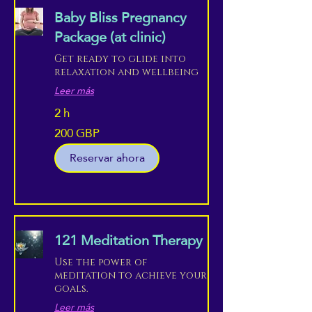
Baby Bliss Pregnancy
Package (at clinic)
Get ready to glide into
relaxation and wellbeing
Leer más
2 h
200 GBP
200
libras
esterlinas
Reservar ahora
121 Meditation Therapy
Use the power of
meditation to achieve your
goals.
Leer más