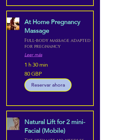
At Home Pregnancy
Massage
Full-body massage adapted
for pregnancy
Leer más
1 h 30 min
80 GBP
80
libras
esterlinas
Reservar ahora
Natural Lift for 2 mini-
Facial (Mobile)