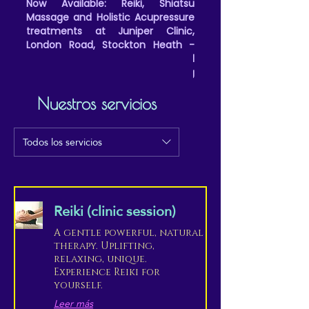
Now Available: Reiki, Shiatsu
Massage and Holistic Acupressure
treatments at Juniper Clinic,
London Road, Stockton Heath -
(Friday all day and evenings, and
Saturday afternoons/evening
appointments)
Nuestros servicios
Todos los servicios
Reiki (clinic session)
A gentle powerful, natural
therapy. Uplifting,
relaxing, unique.
Experience Reiki for
yourself.
Leer más