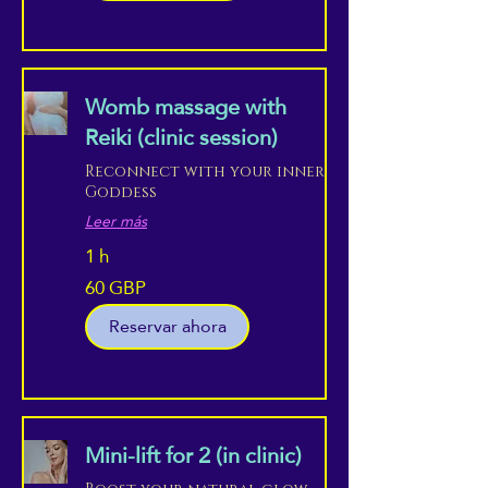
Womb massage with
Reiki (clinic session)
Reconnect with your inner
Goddess
Leer más
1 h
60 GBP
60
libras
esterlinas
Reservar ahora
Mini-lift for 2 (in clinic)