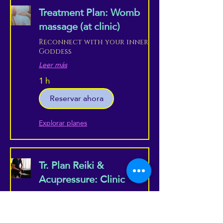
Treatment Plan: Womb
massage (at clinic)
Reconnect with your inner
Goddess
Leer más
1 h
Reservar ahora
Explorar planes
Tr. Plan Reiki &
Acupressure: Clinic
Combine the best of both
worlds, in a professional
setting...