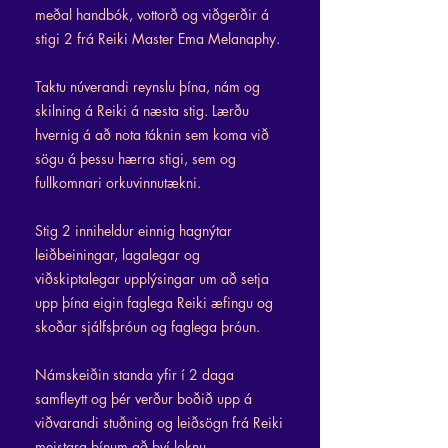
meðal handbók, vottorð og viðgerðir á
stigi 2 frá Reiki Master Ema Melanaphy.
Taktu núverandi reynslu þína, nám og
skilning á Reiki á næsta stig. Lærðu
hvernig á að nota táknin sem koma við
sögu á þessu hærra stigi, sem og
fullkomnari orkuvinnutækni.
Stig 2 inniheldur einnig hagnýtar
leiðbeiningar, lagalegar og
viðskiptalegar upplýsingar um að setja
upp þína eigin faglega Reiki æfingu og
skoðar sjálfsþróun og faglega þróun.
Námskeiðin standa yfir í 2 daga
samfleytt og þér verður boðið upp á
viðvarandi stuðning og leiðsögn frá Reiki
meistara þínum að því loknu.