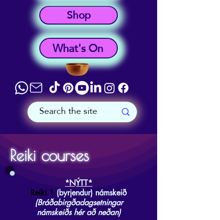
Shop
What's On
Reiki courses
*NÝTT*
Reiki 1
(byrjendur) námskeið
(Bráðabirgðadagsetningar
námskeiðs hér að neðan)