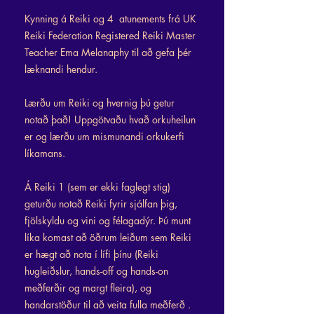
Kynning á Reiki og 4
atunements frá UK
Reiki Federation Registered Reiki Master
Teacher Ema Melanaphy til að gefa þér
læknandi hendur.
Lærðu um Reiki og hvernig þú getur
notað það! Uppgötvaðu hvað orkuheilun
er og lærðu um mismunandi orkukerfi
líkamans.
Á Reiki 1 (sem er ekki faglegt stig)
geturðu notað Reiki fyrir sjálfan þig,
fjölskyldu og vini og félagadýr. Þú munt
líka komast að öðrum leiðum sem Reiki
er hægt að nota í lífi þínu (Reiki
hugleiðslur, hands-off og hands-on
meðferðir og margt fleira), og
handarstöður til að veita fulla meðferð
.