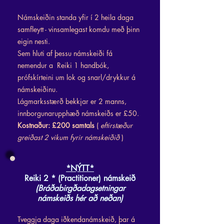
Námskeiðin standa yfir í 2 heila daga
samfleytt - vinsamlegast komdu með þinn
eigin nesti.
Sem hluti af þessu námskeiði fá
nemendur a
Reiki 1 handbók,
prófskírteini um lok og snarl/drykkur á
námskeiðinu.
Lágmarksstærð bekkjar er 2 manns,
innborgunarupphæð námskeiðs er £50.
Kostnaður: £200 samtals
(
eftirstæður
greiðast 2 vikum fyrir námskeiðið
)
*NÝTT*
Reiki 2
* (Practitioner) námskeið
(Bráðabirgðadagsetningar
námskeiðs hér að neðan)
Tveggja daga iðkendanámskeið, þar á