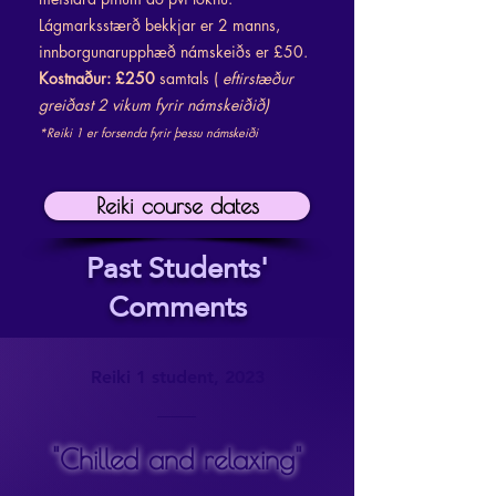
Lágmarksstærð bekkjar er 2 manns,
innborgunarupphæð námskeiðs er £50.
Kostnaður: £250
samtals (
eftirstæður
greiðast 2 vikum fyrir námskeiðið)
*Reiki 1 er forsenda fyrir þessu námskeiði
Reiki course dates
Past Students'
Comments
Reiki 1 student, 2023
"Chilled and relaxing"